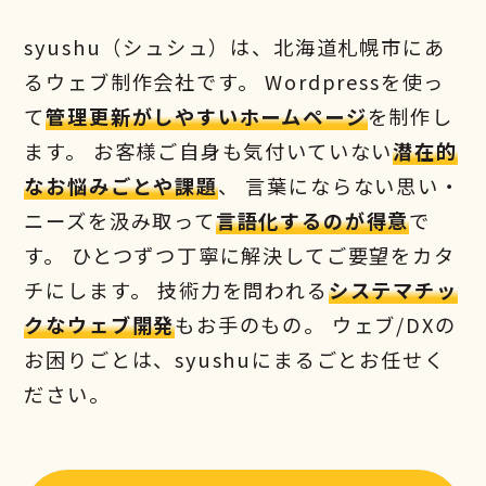
syushu（シュシュ）は、北海道札幌市にあ
るウェブ制作会社です。
Wordpressを使っ
て
管理更新がしやすいホームページ
を制作し
ます。
お客様ご自身も気付いていない
潜在的
なお悩みごとや課題
、
言葉にならない思い・
ニーズを汲み取って
言語化するのが得意
で
す。
ひとつずつ丁寧に解決してご要望をカタ
チにします。
技術力を問われる
システマチッ
クなウェブ開発
もお手のもの。
ウェブ/DXの
お困りごとは、syushuにまるごとお任せく
ださい。