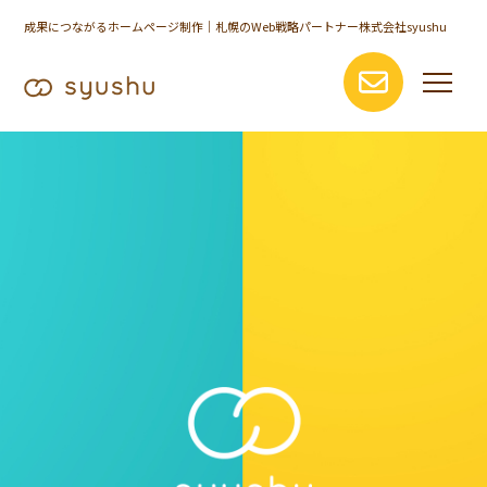
成果につながるホームページ制作｜札幌のWeb戦略パートナー株式会社syushu