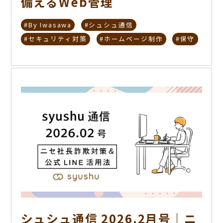
備えるWeb管理
#By Iwasawa
#シュシュ通信
#セキュリティ対策
#ホームページ制作
#保守
シュシュ通信 2026.2月号｜ニ